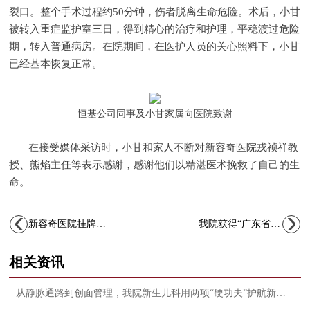
裂口。整个手术过程约50分钟，伤者脱离生命危险。术后，小甘
被转入重症监护室三日，得到精心的治疗和护理，平稳渡过危险
期，转入普通病房。在院期间，在医护人员的关心照料下，小甘
已经基本恢复正常。
恒基公司同事及小甘家属向医院致谢
在接受媒体采访时，小甘和家人不断对新容奇医院戎祯祥教
授、熊焰主任等表示感谢，感谢他们以精湛医术挽救了自己的生
命。
新容奇医院挂牌顺德首家全国“PAC优质服务医院”
我院获得“广东省健康促进示范医院”荣誉称号
相关资讯
从静脉通路到创面管理，我院新生儿科用两项“硬功夫”护航新生命