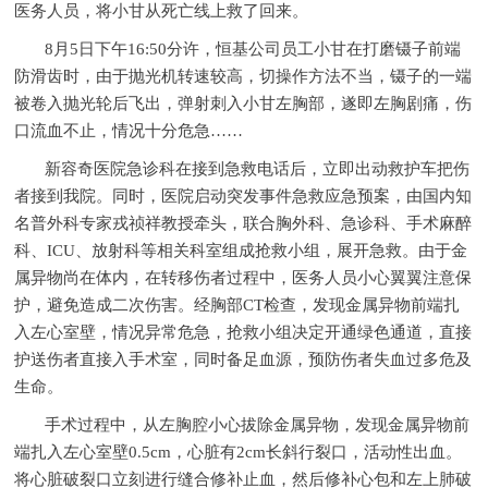
医务人员，将小甘从死亡线上救了回来。
8月5日下午16:50分许，恒基公司员工小甘在打磨镊子前端
防滑齿时，由于抛光机转速较高，切操作方法不当，镊子的一端
被卷入抛光轮后飞出，弹射刺入小甘左胸部，遂即左胸剧痛，伤
口流血不止，情况十分危急……
新容奇医院急诊科在接到急救电话后，立即出动救护车把伤
者接到我院。同时，医院启动突发事件急救应急预案，由国内知
名普外科专家戎祯祥教授牵头，联合胸外科、急诊科、手术麻醉
科、ICU、放射科等相关科室组成抢救小组，展开急救。由于金
属异物尚在体内，在转移伤者过程中，医务人员小心翼翼注意保
护，避免造成二次伤害。经胸部CT检查，发现金属异物前端扎
入左心室壁，情况异常危急，抢救小组决定开通绿色通道，直接
护送伤者直接入手术室，同时备足血源，预防伤者失血过多危及
生命。
手术过程中，从左胸腔小心拔除金属异物，发现金属异物前
端扎入左心室壁0.5cm，心脏有2cm长斜行裂口，活动性出血。
将心脏破裂口立刻进行缝合修补止血，然后修补心包和左上肺破